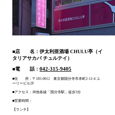
■店 名：伊太利亜酒場 CHULU亭（イ
タリアサカバ チュルテイ）
042-315-9405
■電 話：
■住 所：〒185-0012 東京都国分寺市本町2-12-4 ユ
ーリービル2F
■アクセス：JR他各線「国分寺駅」徒歩3分
■営業時間：
【ランチ】