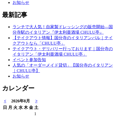
お知らせ
最新記事
ランチで大人気！自家製ドレッシングの販売開始―国
分寺駅のイタリアン『伊太利亜酒場 CHULU亭』
【テイクアウト情報】国分寺のイタリアンバル｜テイ
クアウトなら「CHULU亭」
テイクアウト・デリバリー行っております｜国分寺の
イタリアン「伊太利亜酒場 CHULU亭」
イベント参加告知
人気の「オーダーメイド貸切」【国分寺のイタリアン
｜CHULU亭】
お知らせ
カレンダー
<
2026年8月
>
日
月
火
水
木
金
土
1