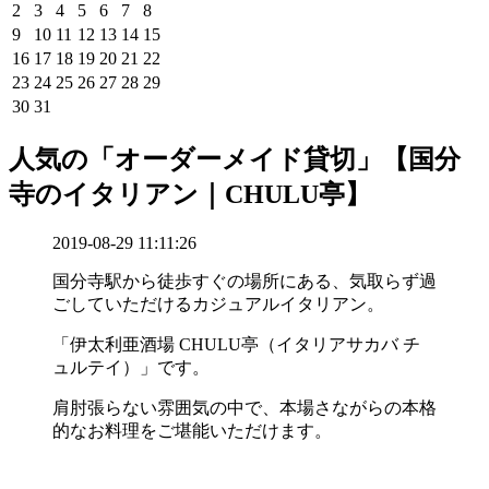
2
3
4
5
6
7
8
9
10
11
12
13
14
15
16
17
18
19
20
21
22
23
24
25
26
27
28
29
30
31
人気の「オーダーメイド貸切」【国分
寺のイタリアン｜CHULU亭】
2019-08-29 11:11:26
国分寺駅から徒歩すぐの場所にある、気取らず過
ごしていただけるカジュアルイタリアン。
「伊太利亜酒場 CHULU亭（イタリアサカバ チ
ュルテイ）」です。
肩肘張らない雰囲気の中で、本場さながらの本格
的なお料理をご堪能いただけます。